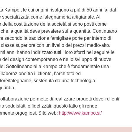
à Kampo , le cui origini risalgono a più di 50 anni fa, dal
è specializzata come falegnameria artigianale. Al
della costituzione della società si sono posti come
o che la qualità deve prevalere sulla quantità. Continuano
re secondo la tradizione famigliare porte per interno di
 classe superiore con un livello dei prezzi medio-alto.
imi anni hanno indirizzato tutti i loro sforzi nel seguire le
 del design contemporaneo e nello sviluppo di nuove
ie. Sottolineano alla Kampo che è fondamentale una
ollaborazione tra il cliente, l’architeto ed
tore/falegname, sostenuta da una technologia
guardia.
ollaborazione permette di realizzare progetti dove i clienti
 soddisfatti e fidelizzati, questo fatto gli rende
armente orgogliosi. Sito web:
http://www.kampo.si/