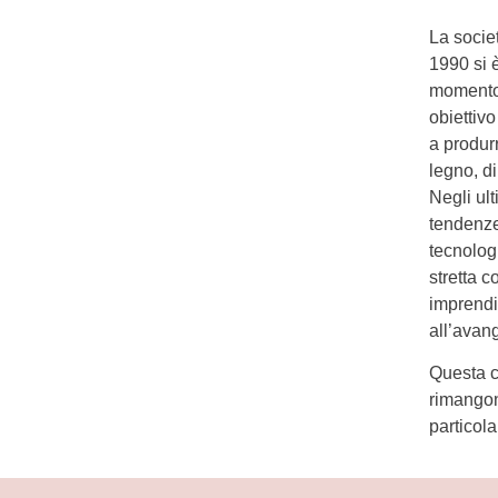
La societ
1990 si 
momento 
obiettiv
a produr
legno, di
Negli ult
tendenze
tecnolog
stretta c
imprendi
all’avan
Questa c
rimangono
particol